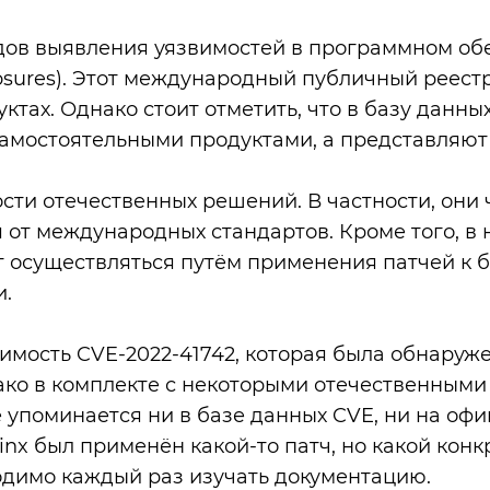
ов выявления уязвимостей в программном об
xposures). Этот международный публичный рее
тах. Однако стоит отметить, что в базу данны
самостоятельными продуктами, а представляют
ти отечественных решений. В частности, они
 от международных стандартов. Кроме того, в 
 осуществляться путём применения патчей к б
и.
имость CVE-2022-41742, которая была обнаруж
 Однако в комплекте с некоторыми отечественн
 не упоминается ни в базе данных CVE, ни на о
nginx был применён какой-то патч, но какой кон
димо каждый раз изучать документацию.